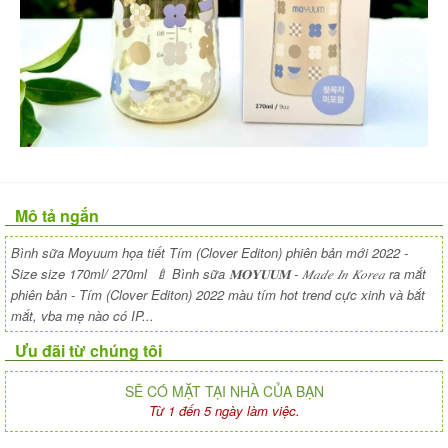
Mô tả ngắn
Bình sữa Moyuum họa tiết Tím (Clover Editon) phiên bản mới 2022 -
Size size 170ml/ 270ml 🍼 Bình sữa 𝐌𝐎𝐘𝐔𝐔𝐌 - 𝑀𝑎𝑑𝑒 𝐼𝑛 𝐾𝑜𝑟𝑒𝑎 ra mắt
phiên bản - Tím (Clover Editon) 2022 màu tím hot trend cực xinh và bắt
mắt, vba mẹ nào có IP...
Ưu đãi từ chúng tôi
SẼ CÓ MẶT TẠI NHÀ CỦA BẠN
Từ 1 đến 5 ngày làm việc.