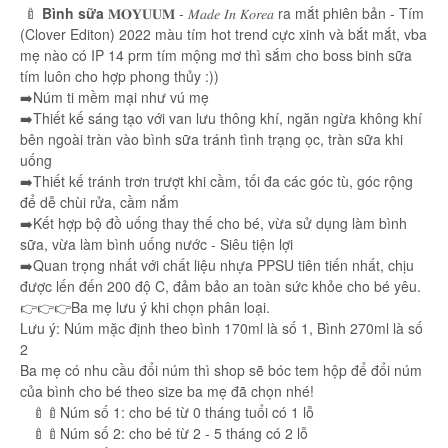
🍼
Bình sữa
𝐌𝐎𝐘𝐔𝐔𝐌 - 𝑀𝑎𝑑𝑒 𝐼𝑛 𝐾𝑜𝑟𝑒𝑎 ra mắt phiên bản - Tím
(Clover Editon) 2022 màu tím hot trend cực xinh và bắt mắt, vba
mẹ nào có IP 14 prm tím mộng mơ thì sắm cho boss binh sữa
tím luôn cho hợp phong thủy :))
➡️Núm ti mềm mại như vú mẹ
➡️Thiết kế sáng tạo với van lưu thông khí, ngăn ngừa không khí
bên ngoài tràn vào bình sữa tránh tình trạng ọc, tràn sữa khi
uống
➡️Thiết kế tránh trơn trượt khi cầm, tối đa các góc tù, góc rộng
để dễ chùi rửa, cầm nắm
➡️Kết hợp bộ đồ uống thay thế cho bé, vừa sử dụng làm bình
sữa, vừa làm bình uống nước - Siêu tiện lợi
➡️Quan trọng nhất với chất liệu nhựa PPSU tiên tiến nhất, chịu
được lến đến 200 độ C, đảm bảo an toàn sức khỏe cho bé yêu.
👉👉👉Ba mẹ lưu ý khi chọn phân loại.
Lưu ý: Núm mặc định theo bình 170ml là số 1, Bình 270ml là số
2
Ba mẹ có nhu cầu đổi núm thì shop sẽ bóc tem hộp để đổi núm
của bình cho bé theo size ba mẹ đã chọn nhé!
🍼🍼Núm số 1: cho bé từ 0 tháng tuổi có 1 lỗ
🍼🍼Núm số 2: cho bé từ 2 - 5 tháng có 2 lỗ