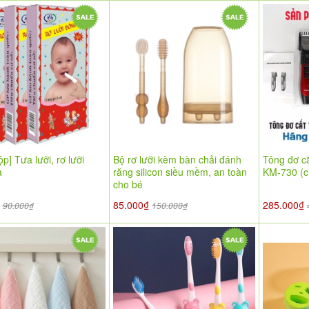
ộp] Tưa lưỡi, rơ lưỡi
Bộ rơ lưỡi kèm bàn chải đánh
Tông đơ c
a
răng silicon siều mềm, an toàn
KM-730 (c
cho bé
₫
85.000₫
285.000₫
90.000₫
150.000₫