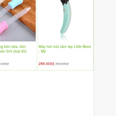
ng bón sữa, bón
Máy hút mũi cầm tay Little Bees
àn 5ml (loại tốt)
- Mỹ
289.000₫
5.000₫
450.000₫