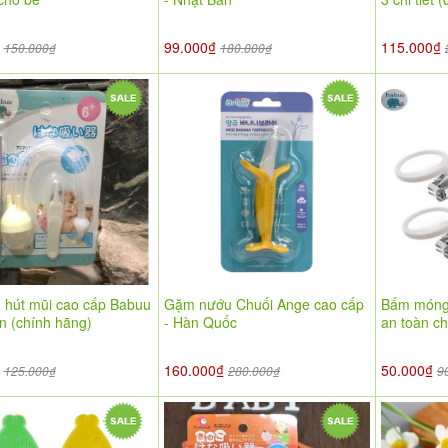
₫
99.000₫
115.000₫
150.000₫
180.000₫
 hút mũi cao cấp Babuu
Gặm nướu Chuối Ange cao cấp
Bấm móng 
n (chính hãng)
- Hàn Quốc
an toàn ch
₫
160.000₫
50.000₫
125.000₫
280.000₫
9