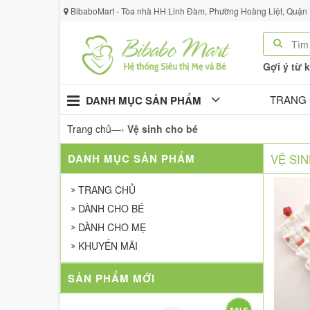
BibaboMart - Tòa nhà HH Linh Đàm, Phường Hoàng Liệt, Quận
Gợi ý từ 
TRANG
DANH MỤC SẢN PHẨM
Trang chủ
—›
Vệ sinh cho bé
VỆ SI
DANH MỤC SẢN PHẨM
TRANG CHỦ
DÀNH CHO BÉ
DÀNH CHO MẸ
KHUYẾN MÃI
SẢN PHẨM MỚI