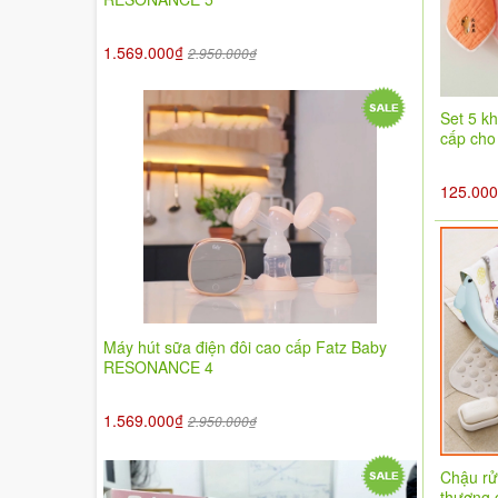
1.569.000₫
2.950.000₫
Set 5 kh
cấp cho
125.00
Máy hút sữa điện đôi cao cấp Fatz Baby
RESONANCE 4
1.569.000₫
2.950.000₫
Chậu rử
thương 