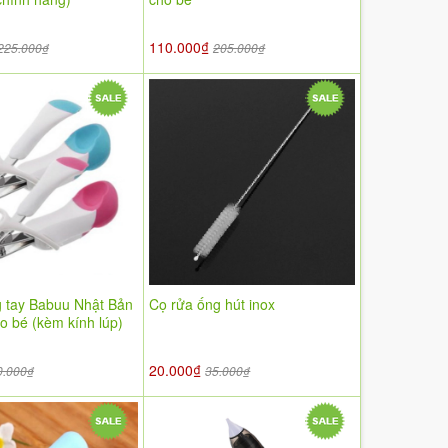
110.000₫
225.000₫
205.000₫
tay Babuu Nhật Bản
Cọ rửa ống hút inox
o bé (kèm kính lúp)
20.000₫
0.000₫
35.000₫