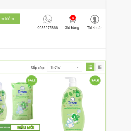
0
ìm kiếm
0985275866
Giỏ hàng
Tài khoản
Thứ tự
Sắp xếp: