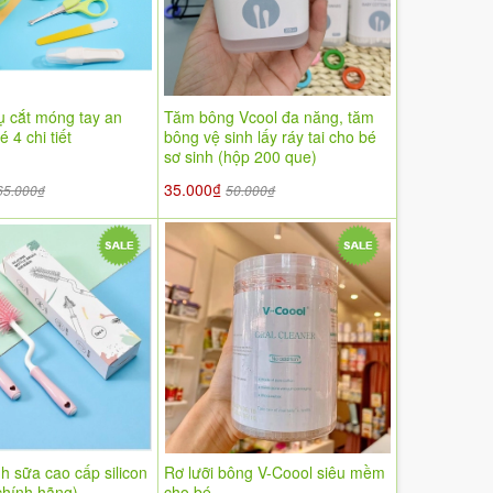
ụ cắt móng tay an
Tăm bông Vcool đa năng, tăm
 4 chi tiết
bông vệ sinh lấy ráy tai cho bé
sơ sinh (hộp 200 que)
35.000₫
65.000₫
50.000₫
h sữa cao cấp silicon
Rơ lưỡi bông V-Coool siêu mềm
(chính hãng)
cho bé