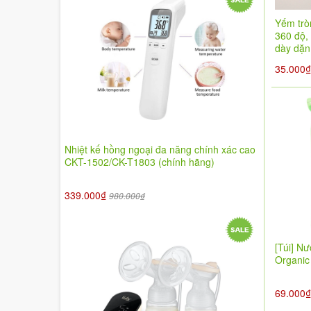
Yếm trò
360 độ, 
dày dặn
35.000
Nhiệt kế hồng ngoại đa năng chính xác cao
CKT-1502/CK-T1803 (chính hãng)
339.000₫
980.000₫
[Túi] N
Organic
69.000