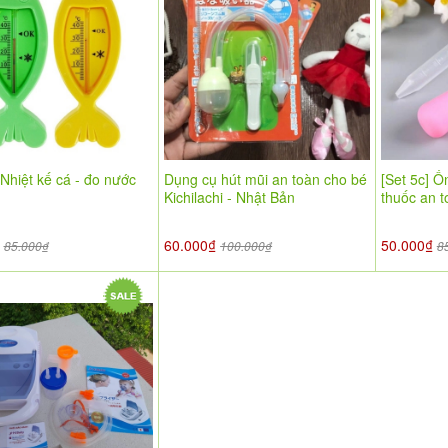
 Nhiệt kế cá - đo nước
Dụng cụ hút mũi an toàn cho bé
[Set 5c] Ố
Kichilachi - Nhật Bản
thuốc an to
₫
60.000₫
50.000₫
85.000₫
100.000₫
8