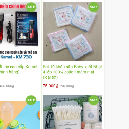
ắt tóc cao cấp Kemei
Set 10 khăn sữa Baby xuất Nhật
hính hãng)
4 lớp 100% cotton mềm mại
(loại tốt)
75.000₫
480.000₫
150.000₫