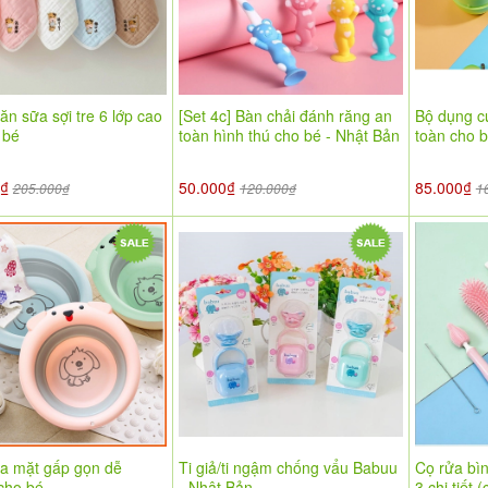
ăn sữa sợi tre 6 lớp cao
[Set 4c] Bàn chải đánh răng an
Bộ dụng c
 bé
toàn hình thú cho bé - Nhật Bản
toàn cho bé
0₫
50.000₫
85.000₫
205.000₫
120.000₫
1
a mặt gấp gọn dễ
Ti giả/ti ngậm chống vẩu Babuu
Cọ rửa bìn
cho bé
- Nhật Bản
3 chi tiết 