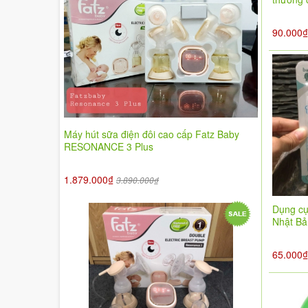
90.000
Máy hút sữa điện đôi cao cấp Fatz Baby
RESONANCE 3 Plus
1.879.000₫
3.890.000₫
Dụng cụ
Nhật Bả
65.000