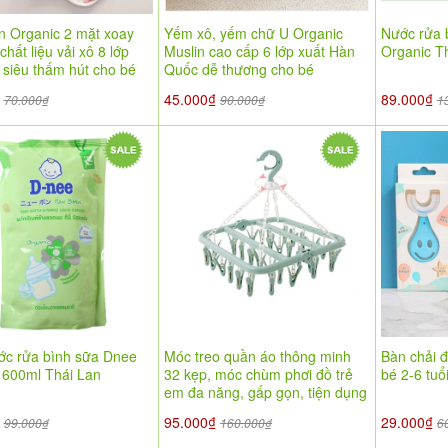
n Organic 2 mặt xoay
Yếm xô, yếm chữ U Organic
Nước rửa 
chất liệu vải xô 8 lớp
Muslin cao cấp 6 lớp xuất Hàn
Organic T
 siêu thấm hút cho bé
Quốc dễ thương cho bé
₫
45.000₫
89.000₫
70.000₫
90.000₫
1
ước rửa bình sữa Dnee
Móc treo quần áo thông minh
Bàn chải 
 600ml Thái Lan
32 kẹp, móc chùm phơi đồ trẻ
bé 2-6 tuổi
em đa năng, gấp gọn, tiện dụng
₫
95.000₫
29.000₫
99.000₫
160.000₫
6