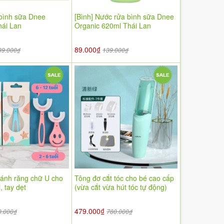
bình sữa Dnee
[Bình] Nước rửa bình sữa Dnee
hái Lan
Organic 620ml Thái Lan
89.000₫
39.000₫
139.000₫
đánh răng chữ U cho
Tông đơ cắt tóc cho bé cao cấp
, tay dẹt
(vừa cắt vừa hút tóc tự động)
479.000₫
0.000₫
780.000₫