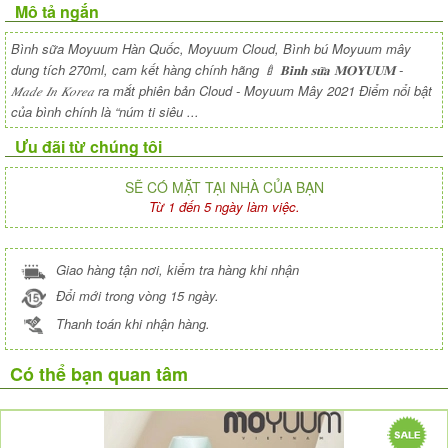
Mô tả ngắn
Bình sữa Moyuum Hàn Quốc, Moyuum Cloud, Bình bú Moyuum mây
dung tích 270ml, cam kết hàng chính hãng 🍼 𝐁𝐢̀𝐧𝐡 𝐬𝐮̛̃𝐚 𝐌𝐎𝐘𝐔𝐔𝐌 -
𝑀𝑎𝑑𝑒 𝐼𝑛 𝐾𝑜𝑟𝑒𝑎 ra mắt phiên bản Cloud - Moyuum Mây 2021 Điểm nổi bật
của bình chính là “núm ti siêu ...
Ưu đãi từ chúng tôi
SẼ CÓ MẶT TẠI NHÀ CỦA BẠN
Từ 1 đến 5 ngày làm việc.
Giao hàng tận nơi, kiểm tra hàng khi nhận
Đổi mới trong vòng 15 ngày.
Thanh toán khi nhận hàng.
Có thể bạn quan tâm