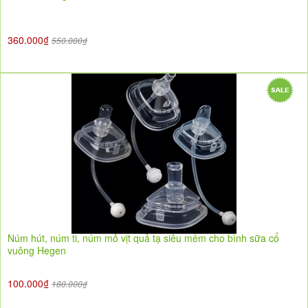
360.000₫
550.000₫
Núm hút, núm ti, núm mỏ vịt quả tạ siêu mềm cho bình sữa cổ
vuông Hegen
100.000₫
180.000₫