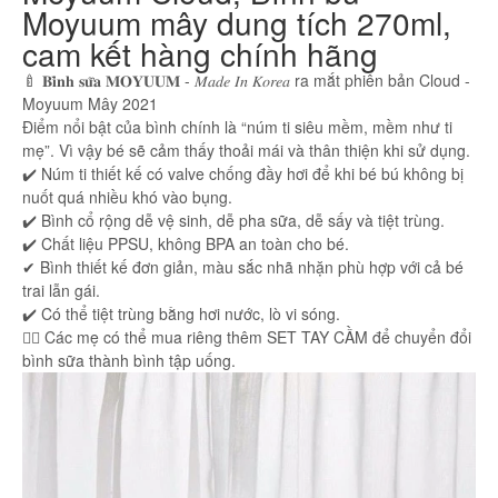
Moyuum mây dung tích 270ml,
cam kết hàng chính hãng
🍼 𝐁𝐢̀𝐧𝐡 𝐬𝐮̛̃𝐚 𝐌𝐎𝐘𝐔𝐔𝐌 - 𝑀𝑎𝑑𝑒 𝐼𝑛 𝐾𝑜𝑟𝑒𝑎 ra mắt phiên bản Cloud -
Moyuum Mây 2021
Điểm nổi bật của bình chính là “núm ti siêu mềm, mềm như ti
mẹ”. Vì vậy bé sẽ cảm thấy thoải mái và thân thiện khi sử dụng.
✔️ Núm ti thiết kế có valve chống đầy hơi để khi bé bú không bị
nuốt quá nhiều khó vào bụng.
✔️ Bình cổ rộng dễ vệ sinh, dễ pha sữa, dễ sấy và tiệt trùng.
✔️ Chất liệu PPSU, không BPA an toàn cho bé.
✔ Bình thiết kế đơn giản, màu sắc nhã nhặn phù hợp với cả bé
trai lẫn gái.
✔️ Có thể tiệt trùng bằng hơi nước, lò vi sóng.
👉🏻 Các mẹ có thể mua riêng thêm SET TAY CẦM để chuyển đổi
bình sữa thành bình tập uống.