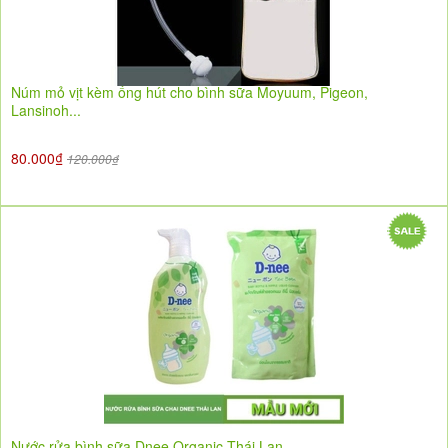
Núm mỏ vịt kèm ống hút cho bình sữa Moyuum, Pigeon,
Lansinoh...
80.000₫
120.000₫
Nước rửa bình sữa Dnee Organic Thái Lan