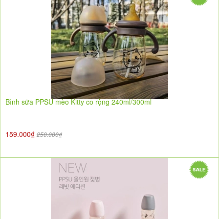
Bình sữa PPSU mèo Kitty cổ rộng 240ml/300ml
159.000₫
250.000₫