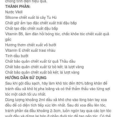
chống tĩnh điện hiệu quả.
THÀNH PHẦN:
Nước Vikill
Silicone chiết xuất lá cây Tu Hú
Chất giữ ẩm tạo đặc chiết xuất trái đậu bắp
Chất tạo đặc chiết xuất đậu bắp
Vitamin B5, làm đàn hồi bóng tóc, chắc khỏe tóc chiết xuất quả
gấc
Hương thơm chiết xuất vỏ bưởi
Vitamin E chiết xuất trasi nhàu
Tinh dầu bưởi
Chất bảo quản chiết xuất từ quả Thầu dầu
Chất bảo quản chiết xuất từ bồ kết; lá lượt vàng
Chất bảo quản chiết xuất bồ kết; lá lượt vàng
HƯỚNG DẪN SỬ DỤNG
Sau khi gội đầu sạch, hãy làm khô tóc đến 80% bằng khăn để
tránh dầu xả khô bị pha loãng và có thể thẩm thấu vào từng sợi
tóc một cách tối ưu nhất.
Dùng lượng khoảng 2ml dầu xả khô cho vào lòng bàn tay xoa
đều để có diện tích tiếp xúc lớn nhất. Sau đó xoa đều lên tóc,
tránh phần da đầu khoảng 2-3cm, luồn ngón tay qua các lọn tóc
vuốt đều và dừng lại bóp ở phần đuôi tóc để tạo nếp tóc. Có thể