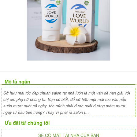
Mô tả ngắn
Sở hữu mái tóc đẹp chuẩn salon tại nhà luôn là một vấn đề nan giải với
chị em phụ nữ chúng ta. Bạn có biết, để sở hữu một mái tóc vào nếp
suôn mượt suốt cả ngày, tóc mình phải được nuôi dưỡng mềm mượt
ngay từ sâu bên trong? Thay vì phải ra salon t...
Ưu đãi từ chúng tôi
SẼ CÓ MẶT TẠI NHÀ CỦA BẠN