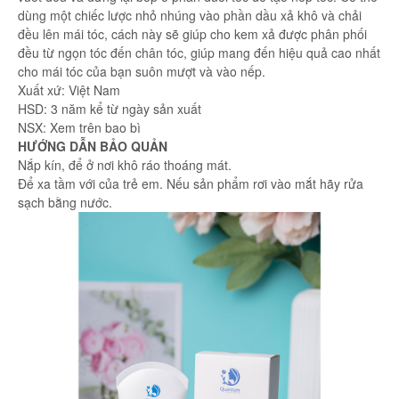
dùng một chiếc lược nhỏ nhúng vào phần dầu xả khô và chải
đều lên mái tóc, cách này sẽ giúp cho kem xả được phân phối
đều từ ngọn tóc đến chân tóc, giúp mang đến hiệu quả cao nhất
cho mái tóc của bạn suôn mượt và vào nếp.
Xuất xứ: Việt Nam
HSD: 3 năm kể từ ngày sản xuất
NSX: Xem trên bao bì
HƯỚNG DẪN BẢO QUẢN
Nắp kín, để ở nơi khô ráo thoáng mát.
Để xa tầm với của trẻ em. Nếu sản phẩm rơi vào mắt hãy rửa
sạch bằng nước.