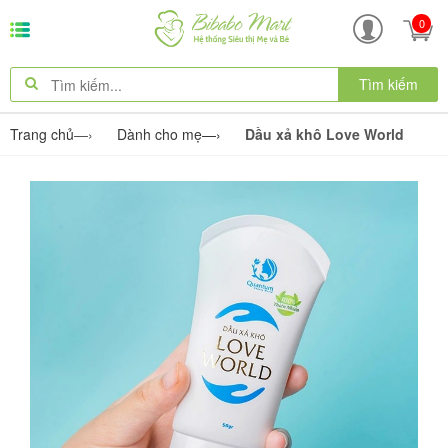
0
Tìm kiếm
Trang chủ
—›
Dành cho mẹ
—›
Dầu xả khô Love World