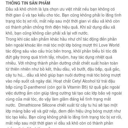
THÔNG TIN SẢN PHẨM
Dầu xả khô chính là lựa chọn ưu việt nhất nếu bạn không có
thời gian ủ và tạo kiểu cho tóc. Bạn cũng không phải lo lắng tình
trạng tóc bị xơ rối, mất nếp sau một thời gian vì dầu xả khô còn
có thành phần chống tĩnh điện hiệu quả. Khi sử dụng dầu xả
khô, bạn cũng không cần phải xả lại với nước.
Trong khi các sản phẩm khác hầu như chỉ tác động đến phần
bên ngoài khoác lên mái tóc một lớp bóng mượt thì Love World
tác động sâu vào cấu trúc bên trong, khôi phần biểu bì tóc đã
đứt gãy trong quá trình tẩy, nhuộm, hay tác dụng nhiệt quá
nhiều. Với những thành phần dưỡng chất chiết xuất hoàn toàn
từ thiên nhiên như bồ kết, thầu dầu, vỏ bưởi, đậu bắp, quả gấc,
cây tu hú,.. dầu xả khô giúp bạn nuôi dưỡng mái tóc bóng mượt
vào nếp suốt cả ngày dài. Hoạt chất Cetyl Alcohol từ trái đậu
bắp cùng D-panthenol (còn gọi là Vitamin B5) từ quả gấc ngoài
việc dưỡng ẩm còn giúp tăng cường tái tạo các lớp bảo vệ ngoài
cùng của mái tóc, do vậy làm giảm đáng kể tình trạng mất
nước. Dimathicone Silicone chiết xuất từ cây tu hú sẽ tạo một
lớp màng bảo vệ và giữ nếp, đem đến hiệu ứng bóng mượt như
tóc tạo kiểu. Bạn cũng không phải lo lắng tình trạng tóc bị xơ rối,
mất nếp sau một thời gian vì dầu xả khô còn có thành phần