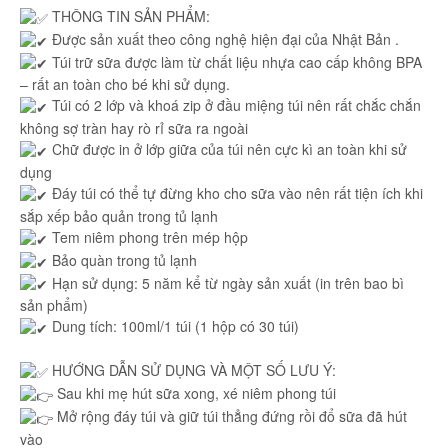
THÔNG TIN SẢN PHẨM:
Được sản xuất theo công nghệ hiện đại của Nhật Bản .
Túi trữ sữa được làm từ chất liệu nhựa cao cấp không BPA
– rất an toàn cho bé khi sử dụng.
Túi có 2 lớp và khoá zip ở đầu miệng túi nên rất chắc chắn
không sợ tràn hay rò rỉ sữa ra ngoài
Chữ được in ở lớp giữa của túi nên cực kì an toàn khi sử
dụng
Đáy túi có thể tự đừng kho cho sữa vào nên rất tiện ích khi
sắp xếp bảo quản trong tủ lạnh
Tem niêm phong trên mép hộp
Bảo quàn trong tủ lạnh
Hạn sử dụng: 5 năm kể từ ngày sản xuất (in trên bao bì
sản phẩm)
Dung tích: 100ml/1 túi (1 hộp có 30 túi)
HƯỚNG DẪN SỬ DỤNG VÀ MỘT SỐ LƯU Ý:
Sau khi mẹ hút sữa xong, xé niêm phong túi
Mở rộng đáy túi và giữ túi thẳng đứng rồi đổ sữa đã hút
vào