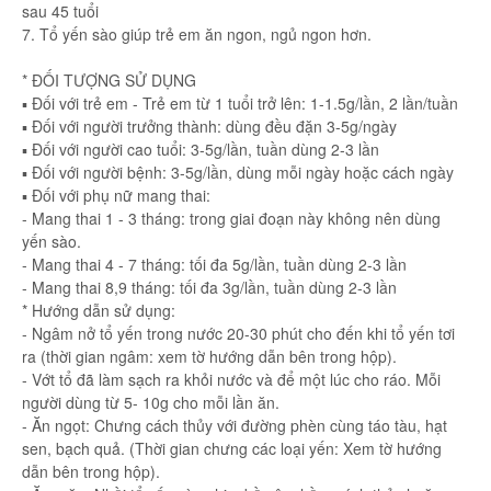
sau 45 tuổi
7. Tổ yến sào giúp trẻ em ăn ngon, ngủ ngon hơn.
* ĐỐI TƯỢNG SỬ DỤNG
▪ Đối với trẻ em - Trẻ em từ 1 tuổi trở lên: 1-1.5g/lần, 2 lần/tuần
▪ Đối với người trưởng thành: dùng đều đặn 3-5g/ngày
▪ Đối với người cao tuổi: 3-5g/lần, tuần dùng 2-3 lần
▪ Đối với người bệnh: 3-5g/lần, dùng mỗi ngày hoặc cách ngày
▪ Đối với phụ nữ mang thai:
- Mang thai 1 - 3 tháng: trong giai đoạn này không nên dùng
yến sào.
- Mang thai 4 - 7 tháng: tối đa 5g/lần, tuần dùng 2-3 lần
- Mang thai 8,9 tháng: tối đa 3g/lần, tuần dùng 2-3 lần
* Hướng dẫn sử dụng:
- Ngâm nở tổ yến trong nước 20-30 phút cho đến khi tổ yến tơi
ra (thời gian ngâm: xem tờ hướng dẫn bên trong hộp).
- Vớt tổ đã làm sạch ra khỏi nước và để một lúc cho ráo. Mỗi
người dùng từ 5- 10g cho mỗi lần ăn.
- Ăn ngọt: Chưng cách thủy với đường phèn cùng táo tàu, hạt
sen, bạch quả. (Thời gian chưng các loại yến: Xem tờ hướng
dẫn bên trong hộp).