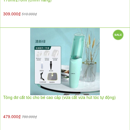
309.000₫
510.000₫
Tông đơ cắt tóc cho bé cao cấp (vừa cắt vừa hút tóc tự động)
479.000₫
780.000₫