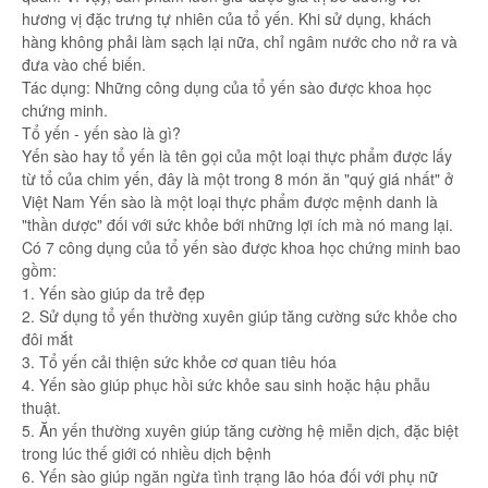
hương vị đặc trưng tự nhiên của tổ yến. Khi sử dụng, khách
hàng không phải làm sạch lại nữa, chỉ ngâm nước cho nở ra và
đưa vào chế biến.
Tác dụng: Những công dụng của tổ yến sào được khoa học
chứng minh.
Tổ yến - yến sào là gì?
Yến sào hay tổ yến là tên gọi của một loại thực phẩm được lấy
từ tổ của chim yến, đây là một trong 8 món ăn "quý giá nhất" ở
Việt Nam Yến sào là một loại thực phẩm được mệnh danh là
"thần dược" đối với sức khỏe bới những lợi ích mà nó mang lại.
Có 7 công dụng của tổ yến sào được khoa học chứng minh bao
gồm:
1. Yến sào giúp da trẻ đẹp
2. Sử dụng tổ yến thường xuyên giúp tăng cường sức khỏe cho
đôi mắt
3. Tổ yến cải thiện sức khỏe cơ quan tiêu hóa
4. Yến sào giúp phục hồi sức khỏe sau sinh hoặc hậu phẫu
thuật.
5. Ăn yến thường xuyên giúp tăng cường hệ miễn dịch, đặc biệt
trong lúc thế giới có nhiều dịch bệnh
6. Yến sào giúp ngăn ngừa tình trạng lão hóa đối với phụ nữ