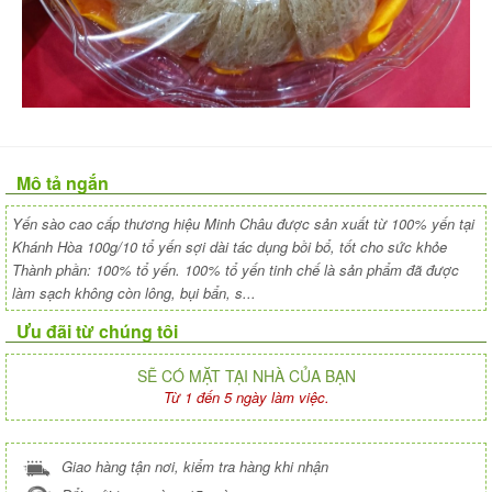
Mô tả ngắn
Yến sào cao cấp thương hiệu Minh Châu được sản xuất từ 100% yến tại
Khánh Hòa 100g/10 tổ yến sợi dài tác dụng bồi bổ, tốt cho sức khỏe
Thành phần: 100% tổ yến. 100% tổ yến tinh chế là sản phẩm đã được
làm sạch không còn lông, bụi bẩn, s...
Ưu đãi từ chúng tôi
SẼ CÓ MẶT TẠI NHÀ CỦA BẠN
Từ 1 đến 5 ngày làm việc.
Giao hàng tận nơi, kiểm tra hàng khi nhận