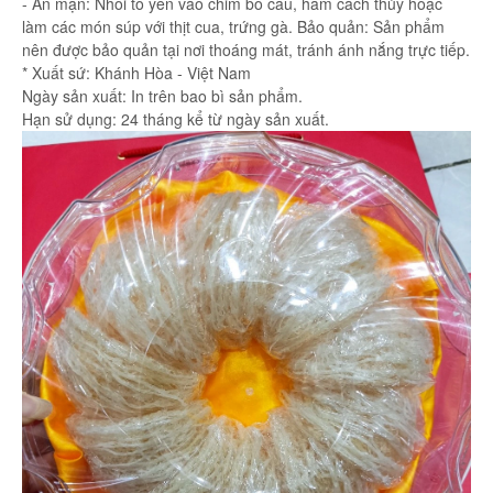
- Ăn mặn: Nhồi tổ yến vào chim bồ câu, hầm cách thủy hoặc
làm các món súp với thịt cua, trứng gà. Bảo quản: Sản phẩm
nên được bảo quản tại nơi thoáng mát, tránh ánh nắng trực tiếp.
* Xuất sứ: Khánh Hòa - Việt Nam
Ngày sản xuất: In trên bao bì sản phẩm.
Hạn sử dụng: 24 tháng kể từ ngày sản xuất.