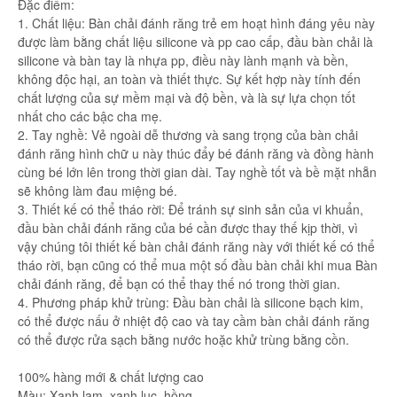
Đặc điểm:
1. Chất liệu: Bàn chải đánh răng trẻ em hoạt hình đáng yêu này
được làm bằng chất liệu silicone và pp cao cấp, đầu bàn chải là
silicone và bàn tay là nhựa pp, điều này lành mạnh và bền,
không độc hại, an toàn và thiết thực. Sự kết hợp này tính đến
chất lượng của sự mềm mại và độ bền, và là sự lựa chọn tốt
nhất cho các bậc cha mẹ.
2. Tay nghề: Vẻ ngoài dễ thương và sang trọng của bàn chải
đánh răng hình chữ u này thúc đẩy bé đánh răng và đồng hành
cùng bé lớn lên trong thời gian dài. Tay nghề tốt và bề mặt nhẵn
sẽ không làm đau miệng bé.
3. Thiết kế có thể tháo rời: Để tránh sự sinh sản của vi khuẩn,
đầu bàn chải đánh răng của bé cần được thay thế kịp thời, vì
vậy chúng tôi thiết kế bàn chải đánh răng này với thiết kế có thể
tháo rời, bạn cũng có thể mua một số đầu bàn chải khi mua Bàn
chải đánh răng, để bạn có thể thay thế nó trong thời gian.
4. Phương pháp khử trùng: Đầu bàn chải là silicone bạch kim,
có thể được nấu ở nhiệt độ cao và tay cầm bàn chải đánh răng
có thể được rửa sạch bằng nước hoặc khử trùng bằng cồn.
100% hàng mới & chất lượng cao
Màu: Xanh lam, xanh lục, hồng