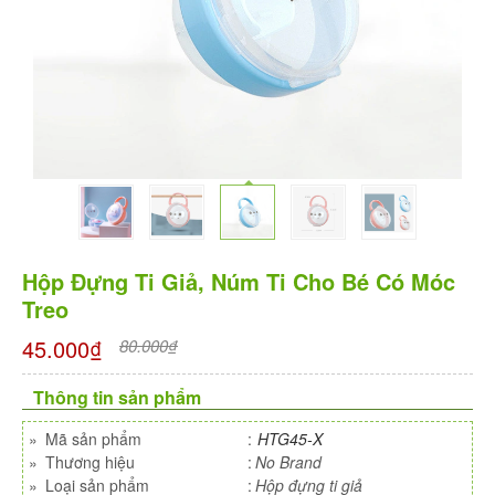
Hộp Đựng Ti Giả, Núm Ti Cho Bé Có Móc
Treo
45.000₫
80.000₫
Thông tin sản phẩm
»
Mã sản phẩm
:
HTG45-X
»
Thương hiệu
:
No Brand
»
Loại sản phẩm
:
Hộp đựng ti giả