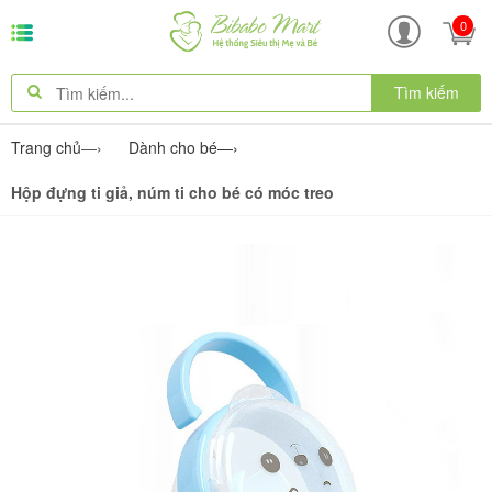
0
Tìm kiếm
Trang chủ
—›
Dành cho bé
—›
Hộp đựng ti giả, núm ti cho bé có móc treo