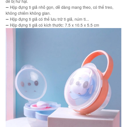
dễ bị hư hại.
➖ Hộp đựng ti giả nhỏ gọn, dễ dàng mang theo, có thể treo,
không chiếm không gian.
➖ Hộp đựng ti giả có thể lưu trữ ti giả, núm ti...
➖ Hộp đựng ti giả có kích thước: 7.5 x 10.5 x 5.5 cm