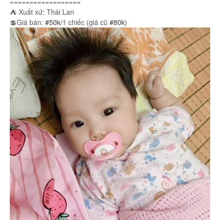
==================
⛺ Xuất xứ: Thái Lan
💲Giá bán:
#50k
/1 chiếc (giá cũ
#80k
)