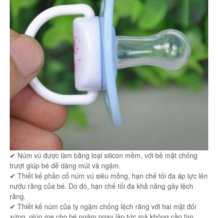
✔ Núm vú được làm bằng loại silicon mềm, với bề mặt chống
trượt giúp bé dễ dàng mút và ngậm.
✔ Thiết kế phần cổ núm vú siêu mỏng, hạn chế tối đa áp lực lên
nướu răng của bé. Do đó, hạn chế tối đa khả năng gây lệch
răng.
✔ Thiết kế núm của ty ngậm chống lệch răng với hai mặt đối
xứng, giúp mẹ cho bé ngậm ngay lập tức mà không cần tìm