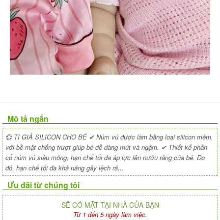
Mô tả ngắn
💞 TI GIẢ SILICON CHO BÉ ✔ Núm vú được làm bằng loại silicon mềm,
với bề mặt chống trượt giúp bé dễ dàng mút và ngậm. ✔ Thiết kế phần
cổ núm vú siêu mỏng, hạn chế tối đa áp lực lên nướu răng của bé. Do
đó, hạn chế tối đa khả năng gây lệch ră...
Ưu đãi từ chúng tôi
SẼ CÓ MẶT TẠI NHÀ CỦA BẠN
Từ 1 đến 5 ngày làm việc.