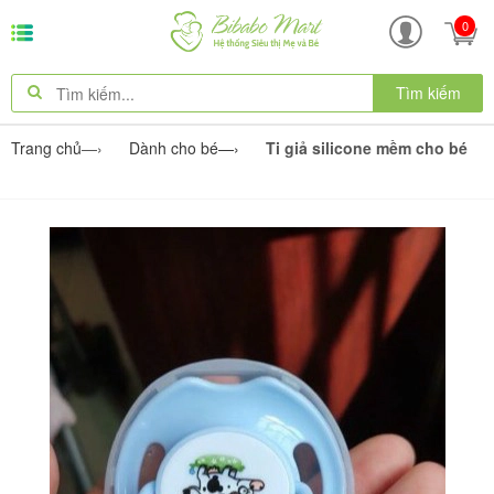
0
Tìm kiếm
Trang chủ
—›
Dành cho bé
—›
Ti giả silicone mềm cho bé