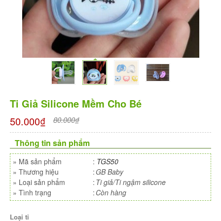
Ti Giả Silicone Mềm Cho Bé
50.000₫
80.000₫
Thông tin sản phẩm
»
Mã sản phẩm
:
TGS50
»
Thương hiệu
:
GB Baby
»
Loại sản phẩm
:
Ti giả/Ti ngậm silicone
»
Tình trạng
:
Còn hàng
Loại ti